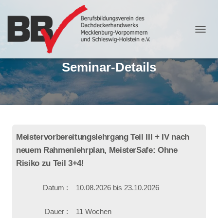
N
A
V
Seminar-Details
I
G
A
T
I
O
N
U
Meistervorbereitungslehrgang Teil III + IV nach
M
S
neuem Rahmenlehrplan, MeisterSafe: Ohne
C
Risiko zu Teil 3+4!
H
A
L
Datum :
10.08.2026 bis 23.10.2026
T
E
Dauer :
11 Wochen
N