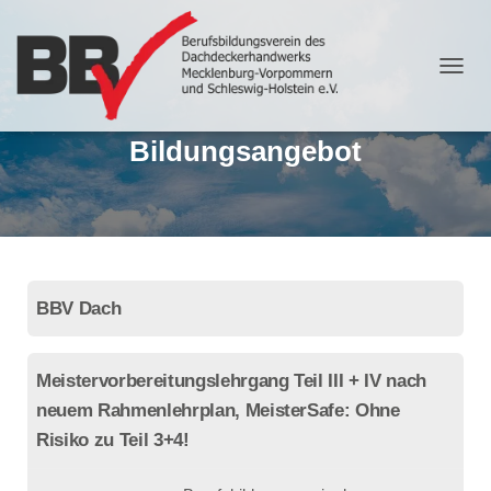
N
A
V
Bildungsangebot
I
G
A
T
I
O
N
U
BBV Dach
M
S
C
H
Meistervorbereitungslehrgang Teil III + IV nach
A
neuem Rahmenlehrplan, MeisterSafe: Ohne
L
T
Risiko zu Teil 3+4!
E
N