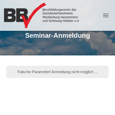
N
A
V
Seminar-Anmeldung
I
G
A
T
I
O
N
U
Falsche Parameter! Anmeldung nicht möglich ...
M
S
C
H
A
L
T
E
N